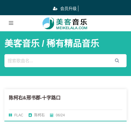
会员升级
美客音乐
/ 稀有精品音乐
陈柯右&邢书郡-十字路口
FLAC
陈柯右
06/24