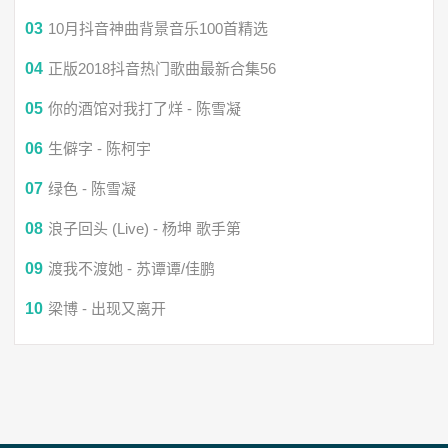
03
10月抖音神曲背景音乐100首精选
04
正版2018抖音热门歌曲最新合集56
05
你的酒馆对我打了烊 - 陈雪凝
06
生僻字 - 陈柯宇
07
绿色 - 陈雪凝
08
浪子回头 (Live) - 杨坤 歌手第
09
渡我不渡她 - 苏谭谭/佳鹏
10
梁博 - 出现又离开