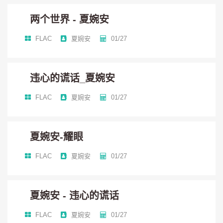
两个世界 - 夏婉安
这最后的班车
FLAC
夏婉安
01/27
或许不该错过
违心的谎话_夏婉安
原本这场爱情 就像是团烈火
FLAC
夏婉安
01/27
本想得过且过
夏婉安-耀眼
心伤痛的折磨
FLAC
夏婉安
01/27
这一次 原谅你也原谅我
夏婉安 - 违心的谎话
我们不必再迁就 忘了你也忘了我
FLAC
夏婉安
01/27