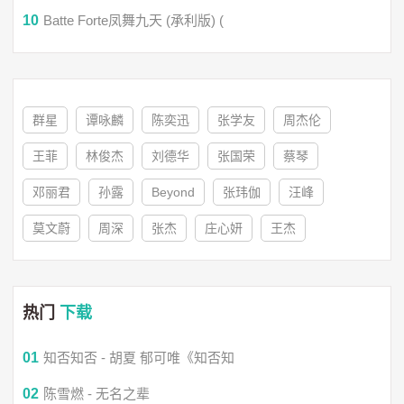
10
Batte Forte凤舞九天 (承利版) (
群星
谭咏麟
陈奕迅
张学友
周杰伦
王菲
林俊杰
刘德华
张国荣
蔡琴
邓丽君
孙露
Beyond
张玮伽
汪峰
莫文蔚
周深
张杰
庄心妍
王杰
热门
下载
01
知否知否 - 胡夏 郁可唯《知否知
02
陈雪燃 - 无名之辈