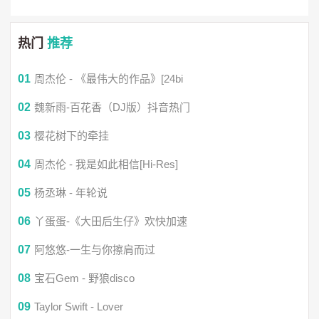
这样彼此不会亏欠得太多
热门
推荐
这次就不再挽留 你放手我也放手
01
周杰伦 - 《最伟大的作品》[24bi
至少回忆还能装作相爱过
02
魏新雨-百花香（DJ版）抖音热门
03
樱花树下的牵挂
我们不必再迁就 忘了你也忘了我
04
周杰伦 - 我是如此相信[Hi-Res]
这样彼此不会亏欠得太多
05
杨丞琳 - 年轮说
06
丫蛋蛋-《大田后生仔》欢快加速
这次就不再挽留 你放手我也放手
07
阿悠悠-一生与你擦肩而过
至少回忆还能装作相爱过
08
宝石Gem - 野狼disco
09
Taylor Swift - Lover