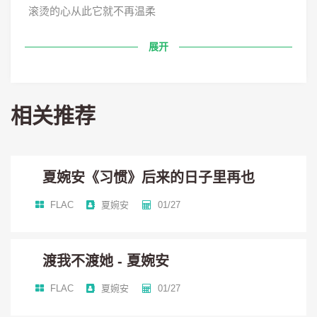
滚烫的心从此它就不再温柔
展开
如果想要分手
别再不语沉默
相关推荐
这一次原谅你也原谅我
夏婉安《习惯》后来的日子里再也
我们不必再迁就 忘了你也忘了我
FLAC
夏婉安
01/27
这样彼此不会亏欠得太多
渡我不渡她 - 夏婉安
这次就不再挽留 你放手我也放手
FLAC
夏婉安
01/27
至少回忆还能装作相爱过