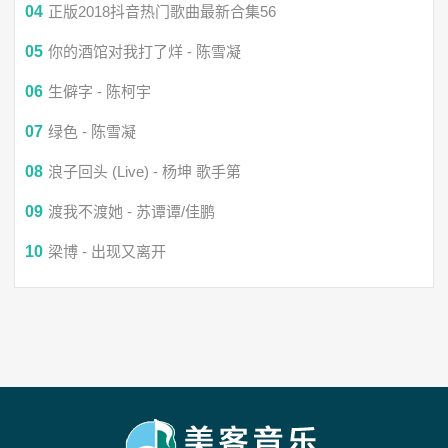
04
正版2018抖音热门歌曲最新合集56
纯阳（妖扬）：
05
你的酒馆对我打了烊 - 陈雪凝
两论阴阳
06
生僻字 - 陈柯宇
07
绿色 - 陈雪凝
负长剑 归道是无常
08
浪子回头 (Live) - 杨坤 歌手第
便同山河坐忘
09
渡我不渡她 - 苏谭谭/佳鹏
10
梁博 - 出现又离开
再看空山 积雪一方
合：
此生共踏江湖 情义恩怨几重
凡尽穷途 但拍剑破长空