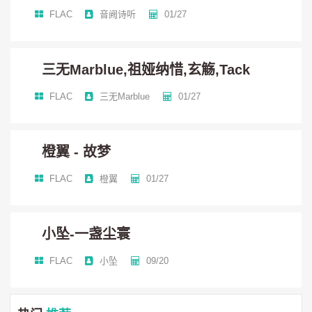
FLAC
音阙诗听
01/27
身后英杰 多少长眠他乡
苍云（竹桑）：
三无Marblue,祖娅纳惜,玄觞,Tack
FLAC
三无Marblue
01/27
铁骨并肝胆 敬尘世寒光
橙翼 - 故梦
披战甲 将生死悬刀上
FLAC
橙翼
01/27
藏剑（吾恩）：
小坠-一盏尘寰
十载山居藏剑 也终归于剑冢
FLAC
小坠
09/20
断潮惊涛 斩狂澜引流风