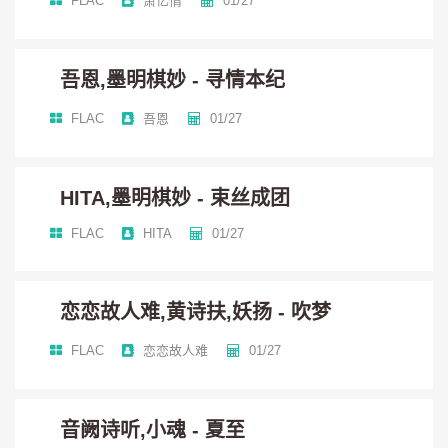
FLAC
萧忆情
01/27
笔墨曾寻过花间相逢处
揽来星子烹茶待煮
吾恩,墨明棋妙 - 寻情本纪
FLAC
吾恩
01/27
霸刀（五音JW）：
凭刀会友 凌霄尽踏
HITA,墨明棋妙 - 束丝成团
FLAC
HITA
01/27
有风骨意气称侠
天策（橙翼）：
恋恋故人难,黄诗扶,妖扬 - 吹梦
FLAC
恋恋故人难
01/27
仍有硝烟烽火
伴我策马提枪
音阙诗听,小魂 - 夏至