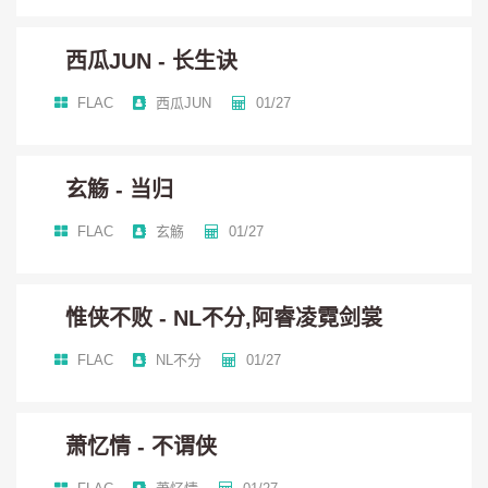
明教（西瓜JUN）：
西瓜JUN - 长生诀
天地流光在一瞬幻化
FLAC
西瓜JUN
01/27
同日月隐于尘沙
玄觞 - 当归
五毒（小坠）：
FLAC
玄觞
01/27
南疆虫笛现荣枯
惟侠不败 - NL不分,阿睿凌霓剑裳
FLAC
NL不分
01/27
难识人心胜百足
万花（HITA）：
萧忆情 - 不谓侠