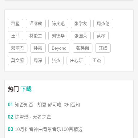
夺魄追命弩弓下
群星
谭咏麟
陈奕迅
张学友
周杰伦
少林（萧忆情）：
王菲
林俊杰
刘德华
张国荣
蔡琴
邓丽君
孙露
Beyond
张玮伽
汪峰
此生锻骨净欲 舍身度化
莫文蔚
周深
张杰
庄心妍
王杰
浮世种种皆是一刹
长歌（玄觞）：
热门
下载
01
知否知否 - 胡夏 郁可唯《知否知
一琴一剑 风雅作注
02
陈雪燃 - 无名之辈
相知者又何以故
03
10月抖音神曲背景音乐100首精选