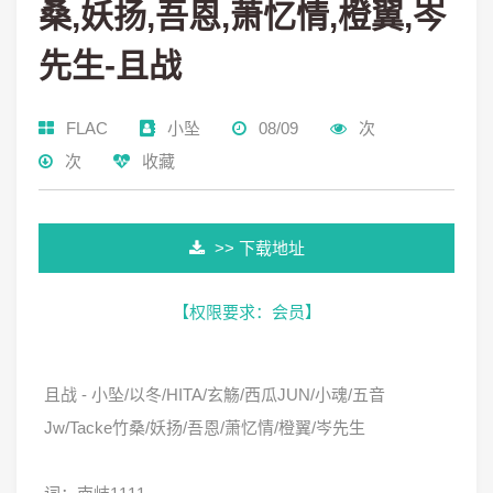
桑,妖扬,吾恩,萧忆情,橙翼,岑
先生-且战
FLAC
小坠
08/09
次
次
收藏
>> 下载地址
【权限要求：
会员
】
且战 - 小坠/以冬/HITA/玄觞/西瓜JUN/小魂/五音
Jw/Tacke竹桑/妖扬/吾恩/萧忆情/橙翼/岑先生