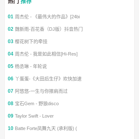
热门
推荐
丐帮（小魂）：
01
周杰伦 - 《最伟大的作品》[24bi
一壶好酒赠天下逍遥郎
02
魏新雨-百花香（DJ版）抖音热门
十三派 只我辈当称狂
03
樱花树下的牵挂
04
周杰伦 - 我是如此相信[Hi-Res]
七秀（以冬）：
05
杨丞琳 - 年轮说
也曾挥袂提剑凝光处
06
丫蛋蛋-《大田后生仔》欢快加速
07
阿悠悠-一生与你擦肩而过
飞花一瓣落眉目
08
宝石Gem - 野狼disco
唐门（岑先生）：
09
Taylor Swift - Lover
10
Batte Forte凤舞九天 (承利版) (
问道竹林行必杀