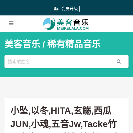
会员升级
美客音乐
/ 稀有精品音乐
小坠,以冬,HITA,玄觞,西瓜
JUN,小魂,五音Jw,Tacke竹