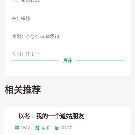
词：南岐1111
曲：蝉悠
策划：茶兮Ailsa/霍承钧
监制：妖旋宝
展开
编曲：sea云
相关推荐
美工：焚嗔
视频：有毒的疯叽
以冬 - 我的一个道姑朋友
分轨混音：wuli包子
WAV
以冬
01/27