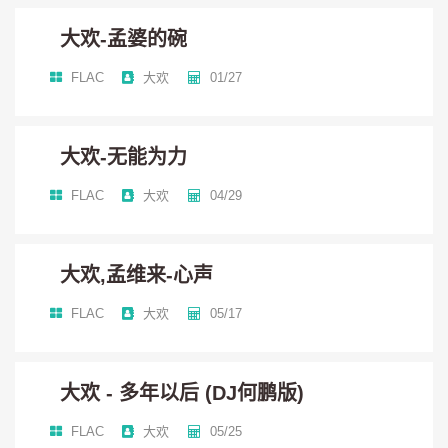
大欢-孟婆的碗
允许你一路哭但是不许停
FLAC
大欢
01/27
允许你看错人再擦亮眼睛
大欢-无能为力
允许你不勇敢不要认了怂
FLAC
大欢
04/29
允许你回头看然后向前冲
大欢,孟维来-心声
生活这场醒不来的梦
FLAC
大欢
05/17
有些掌控还有些落空
大欢 - 多年以后 (DJ何鹏版)
敢问谁会来陪我过酷暑寒冬
FLAC
大欢
05/25