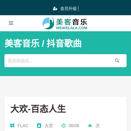
会员升级
美客音乐
/ 抖音歌曲
大欢-百态人生
FLAC
大欢
06/06
次