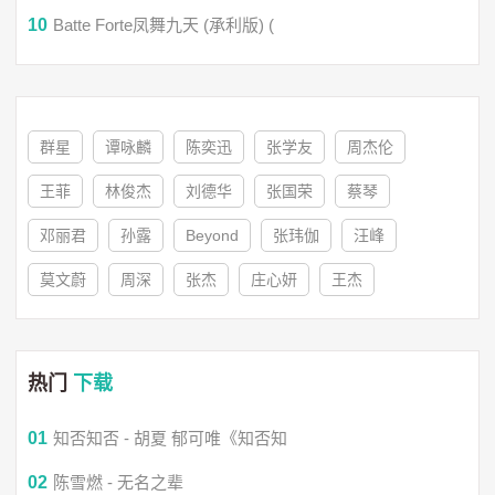
10
Batte Forte凤舞九天 (承利版) (
允许你回头看然后向前冲
允许你一路哭但是不许停
群星
谭咏麟
陈奕迅
张学友
周杰伦
允许你误前程别错后半生
王菲
林俊杰
刘德华
张国荣
蔡琴
邓丽君
孙露
Beyond
张玮伽
汪峰
允许你白日梦不要一直等
莫文蔚
周深
张杰
庄心妍
王杰
允许你不快乐别丢了笑容
热门
下载
允许你一路哭但是不许停
01
知否知否 - 胡夏 郁可唯《知否知
允许你看错人再擦亮眼睛
02
陈雪燃 - 无名之辈