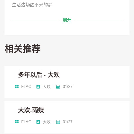
生活这场醒不来的梦
展开
有些掌控还有些落空
敢问谁会来陪我过酷暑寒冬
相关推荐
那个人还未曾相逢
多年以后 - 大欢
允许你一路哭但是不许停
FLAC
大欢
01/27
允许你误前程别错后半生
大欢-雨蝶
允许你白日梦不要一直等
FLAC
大欢
01/27
允许你不快乐别丢了笑容