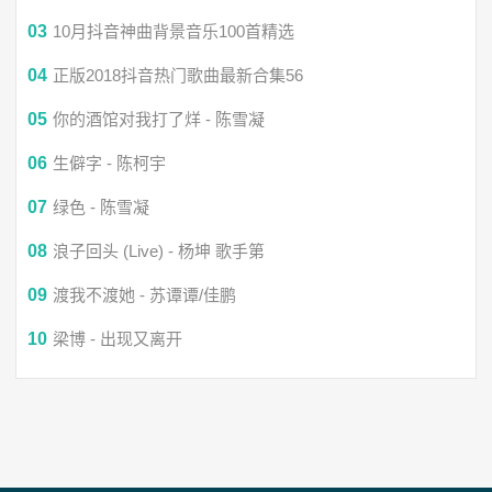
允许你不勇敢不要认了怂
03
10月抖音神曲背景音乐100首精选
04
正版2018抖音热门歌曲最新合集56
允许你回头看然后向前冲
05
你的酒馆对我打了烊 - 陈雪凝
06
生僻字 - 陈柯宇
07
绿色 - 陈雪凝
08
浪子回头 (Live) - 杨坤 歌手第
09
渡我不渡她 - 苏谭谭/佳鹏
10
梁博 - 出现又离开