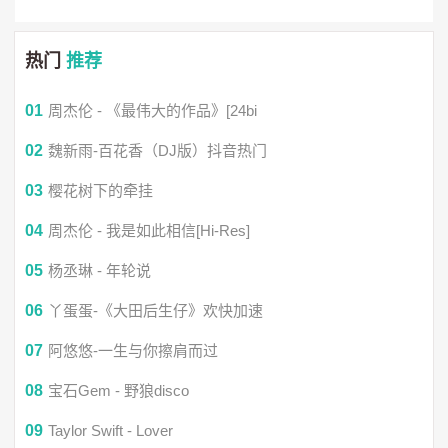
那个人还未曾相逢
热门
推荐
允许你一路哭但是不许停
01
周杰伦 - 《最伟大的作品》[24bi
允许你误前程别错后半生
02
魏新雨-百花香（DJ版）抖音热门
03
樱花树下的牵挂
允许你白日梦不要一直等
04
周杰伦 - 我是如此相信[Hi-Res]
允许你不快乐别丢了笑容
05
杨丞琳 - 年轮说
06
丫蛋蛋-《大田后生仔》欢快加速
允许你一路哭但是不许停
07
阿悠悠-一生与你擦肩而过
允许你看错人再擦亮眼睛
08
宝石Gem - 野狼disco
09
Taylor Swift - Lover
允许你不勇敢不要认了怂