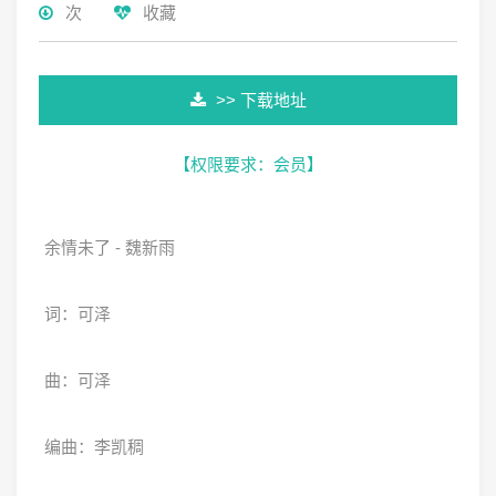
次
收藏
>> 下载地址
【权限要求：
会员
】
余情未了 - 魏新雨
词：可泽
曲：可泽
编曲：李凯稠