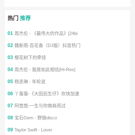
菩提下为浮生高歌一曲多寂寥
热门
推荐
月夜灯火阑珊 浊酒一壶
01
周杰伦 - 《最伟大的作品》[24bi
醉倒在墙角
02
魏新雨-百花香（DJ版）抖音热门
03
樱花树下的牵挂
再回眸盼来世相邀
04
周杰伦 - 我是如此相信[Hi-Res]
梦回当时年少
05
杨丞琳 - 年轮说
06
丫蛋蛋-《大田后生仔》欢快加速
怕旧时声音会肆意吵闹太喧嚣
07
阿悠悠-一生与你擦肩而过
你离开的步调不轻不重刚刚好
08
宝石Gem - 野狼disco
09
Taylor Swift - Lover
缓缓在我心头 筑起一座