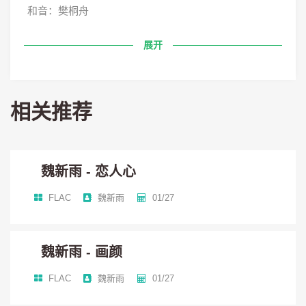
和音：樊桐舟
展开
笛子：王华
古筝：丁雪儿
相关推荐
录音：徐新博
魏新雨 - 恋人心
缩混：周晓明
FLAC
魏新雨
01/27
制作人：李凯稠
魏新雨 - 画颜
发行：北京恒青文化传媒
FLAC
魏新雨
01/27
出品：北京恒青文化传媒