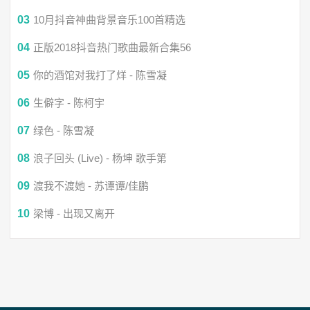
谁的笑飞过了天涯海角挂眉梢
03
10月抖音神曲背景音乐100首精选
04
正版2018抖音热门歌曲最新合集56
菩提下为浮生高歌一曲多寂寥
05
你的酒馆对我打了烊 - 陈雪凝
月夜灯火阑珊 浊酒一壶
06
生僻字 - 陈柯宇
07
绿色 - 陈雪凝
醉倒在墙角
08
浪子回头 (Live) - 杨坤 歌手第
再回眸盼来世相邀
09
渡我不渡她 - 苏谭谭/佳鹏
10
梁博 - 出现又离开
梦回当时年少
怕旧时声音会肆意吵闹太喧嚣
你离开的步调不轻不重刚刚好