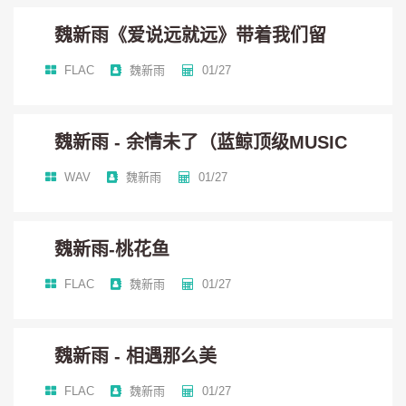
魏新雨《爱说远就远》带着我们留
静月楼台空烦恼
FLAC
魏新雨
01/27
何处梦醉寄逍遥
魏新雨 - 余情未了（蓝鲸顶级MUSIC
瑶琴缥缈纷纷扰
WAV
魏新雨
01/27
惊扰故人的好觉
魏新雨-桃花鱼
叹人生路兜兜转转
FLAC
魏新雨
01/27
与你余情未了
魏新雨 - 相遇那么美
谁的笑飞过了天涯海角挂眉梢
FLAC
魏新雨
01/27