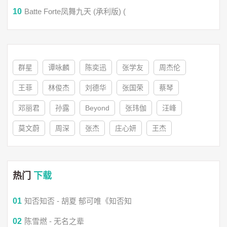
10
Batte Forte凤舞九天 (承利版) (
半世的监牢
静月楼台空烦恼
群星
谭咏麟
陈奕迅
张学友
周杰伦
何处梦醉寄逍遥
王菲
林俊杰
刘德华
张国荣
蔡琴
邓丽君
孙露
Beyond
张玮伽
汪峰
瑶琴缥缈纷纷扰
莫文蔚
周深
张杰
庄心妍
王杰
惊扰故人的好觉
热门
下载
叹人生路兜兜转转
01
知否知否 - 胡夏 郁可唯《知否知
与你余情未了
02
陈雪燃 - 无名之辈